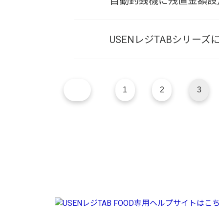
自動釣銭機に残置金額設
USENレジTABシリー
1
2
3