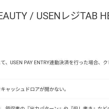
AUTY / USENレジTAB H
UTYにて、USEN PAY ENTRY連動決済を行った
UTYでキャッシュドロアが開かない。
AUTYで、領収書の『出力パターン』や『但し書き』な