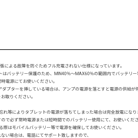
テリー膨張による故障を防ぐためフル充電されない仕様になっています。
タブレットはバッテリー保護のため、MIN40％～MAX60％の範囲内でバッ
常時電源にてお使いください。
Cアダプターを挿している場合は、アンプの電源を落とすと電源の供給が
をお取りください。
電忘れ等によりタブレットの電源が落ちてしまった場合は完全放電になり
すので必ず常時電源または短時間でのバッテリー使用にて、お使いくだ
れる際はモバイルバッテリー等で電源を確保してお使いください。
ない場合は、電話にてサポート致しますので、