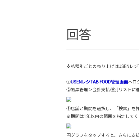
支払種別ごとの売り上げはUSENレジT
①
USENレジTAB FOOD管理画面
へロ
②帳票管理＞会計支払種別リストに
③店舗と期間を選択し、「検索」を
※期間は1年以内の範囲を指定してく
円グラフをタップすると、さらに支