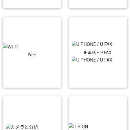
IP電話 + IP FAX
Wi-Fi