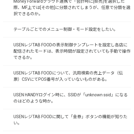
Money Forwardクラウド連携で「会計時に[掛売]を選択した
際、MF上では[その他]に分類されてしまうが、任意で分類を選
択できるのか。
テーブルごとでのメニュー制御・モード設定をしたい。
USENレジTAB FOODの表示制御テンプレートを設定し各店に
配信されたモードは、表示時間が設定されていても手動で操作
できるか。
USENレジTAB FOODについて、汎用検索の売上データ（伝
票）CSVにてPOS番号が入っていないものがある。
USEN HANDYログイン時に、SSIDが「unknown ssid」になる
のはどのような時か。
USENレジTAB FOODに関して「金券」ボタンの機能が知りた
い。