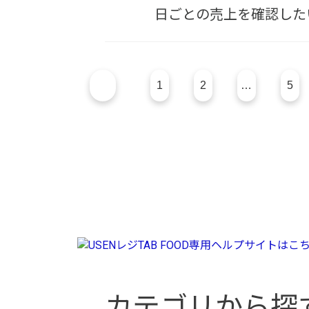
日ごとの売上を確認した
1
2
…
5
カテゴリから探